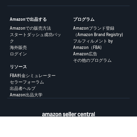
けないでしょうか。
該当のケースIDは 3478727593 です。こちらに返金記録やメッセー
Amazonで出品する
プログラム
ジ履歴も全て紐付いております。どうかもう一度、人間の目でご確
Amazonでの販売方法
Amazonブランド登録
認いただき、不当なフィードバックを削除していただけますよう、
心よりお願い申し上げます。
スタートダッシュ成功パッ
（Amazon Brand Registry)
ク
フルフィルメント by
長文になりましたが、最後までお読みいただきありがとうございま
海外販売
Amazon（FBA)
す。同じような経験をされた先輩セラーの皆様からも、何かアドバ
ログイン
Amazon広告
イスをいただければ幸いです。
その他のプログラム
リソース
どうぞよろしくお願いいたします。
FBA料金シミュレーター
セラーフォーラム
Joyce
出品者ヘルプ
Amazon出品大学
隐私政策
プライバシーポリシー