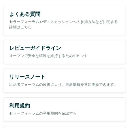
（入荷待ちか返金か）をご連絡いたしました。
3.何度もテクニカルサポート（以下TS）と行うも
よくある質問
原価以上に補てんは無い状況
セラーフォーラムやディスカッションへの参加方法などに関する
詳細はこちら
https://sellercentral.amazon.co.jp/help/hub/reference/200213130
こちらのポリシーの下部に記載されている
【注文後の紛失または破損の場合】は
しかし、お客様からは一切返信がなく、お待たせしてしまうことを
レビューガイドライン
【AmazonがFBA注文の商品に対して返金または交換を行った場
懸念し、6月22日に全額返金を完了いたしました。
合、元の注文の販売価格、返金額または交換商品の価格から、適用
オープンで安全な環境を維持するためのヒント
される手数料と消費税を差し引いたものが補てん額として算出され
ます。】と書かれています。
リリースノート
にも関わらず、TSのイチノミヤさんは
「全ての補てんは原価が対象になる」と口頭にて仰り
出品者フォーラムの改善により、最新情報を常に更新できます。
ポリシーに記載されている【元の注文の販売価格、返金額】は当方
の誤解だと言われました。
返金処理から約1ヶ月が経過した後、上記のフィードバックが投稿
利用規約
Amazon様はポリシーに記載されている内容は保証せずに
されました。
セラーフォーラムの利用規約を確認する
TSのスタッフが話すことがルールだと主張されるのでしょうか？
つまり、お客様は「届かなかった」「返金処理が分かりにくい」と
ぜひ、見解を聞きたいです
書かれていますが、実際には当店は既に返金を完了しており、しか