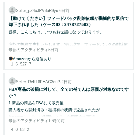
頼が薄れつつあります。
取引先は海外です。こんな資料を用意しておくと通りやすいなどあ
お知恵をお借りできたらと思います。
るんでしょうか？
調査した上でだとしたら、なおさら残念です。
この商品に関して商品に不具合があると言われて返品するように連
Seller_pZ4oJPV8uR9yu
∙
6日前
よろしくお願いいたします。
メーカーと直接取引してもらっているのでお願いすれば何でも用意
セラーより、悪意を持った返品行動を繰り返すお客様を守る事が
絡しましたが返品しずマーケットプライス申請を使ってます。
【助けてください】フィードバック削除依頼が機械的な返信で
してくれます。
Amazon様の正義なのでしょうか…。
同じ日に別の商品を購入されましたが、その商品にもクレームをし
却下されました（ケースID：3478727593）
是非よろしくお願いいたします。
てきてます。
皆様、こんにちは。いつもお世話になっております。
全て購入した商品にクレームを出す人だと思います。
突然の投稿で失礼いたします。実は現在、フィードバックの削除依
最新のアクティビティ
5日前
頼に関して大変困っており、皆様やAmazonのスタッフの方々にご
3回申し立てをしましたがダメでした。
助言・ご対応いただければと思い、こちらに書き込ませていただき
Amazonから返信あり
ました。
1
6
527
7
こういうのは泣き寝入りなのでしょうか？
当店であるお客様から「物品が届かず残念でした。また、届かない
みなさんは経験ありますか？
のでカスタマーに確認したら返金処理されており、この辺りの処理
Seller_ReKL8FHAG3duP
∙
2日前
も分かりにくく不満です。結局、同じ物を楽天で発注し手に入れる
FBA商品の破損に対して、全ての補てんは原価が対象なのです
ことができました。」という内容のネガティブフィードバックをい
警察に被害届を出そうと思ってます。
か？
ただきました。
1.新品の商品をFBAにて販売後
購入者から開封済み・破損有の状態で返品されたが
Amazonシステムの判断により、全額返金が実行
しかし、実際の経緯は以下のとおりです。
最新のアクティビティ
19時間前
4
0
83
2
2.状態の確認の為に当方に返送後
商品の在庫切れが発生したため、事前にお客様にその旨と代替案
状態確認を行い、Amazonに補てん申請を行いました。