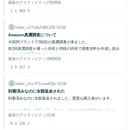
同じASINを8～10回近く購入・返品された商品も複数あります。
最新のアクティビティ
17時間前
購入予定のお客様より商品ページから10点のまとめて購入するから
たはPNG、最大4MB。
と値引き交渉のメッセージが届きました。
1
1
883
9
さらに、返品のたびに同じような内容の「非常に悪い」のレビュー
★フリマサイトではないこと
抽選で10名様に¥15,000 Amazonギフトカードをプレゼントしま
を投稿され、同一ASINで低評価レビューが積み重なり、
す。
★もし、お値引きした商品ページを作成したとしても専用ページは
出品停止になってしまった商品もありました。
Seller_xZTv9qTdMtJZB
∙
2日前
できないこと
そのため、同じ商品を５回程度返品された時点で、これ以上被害が
回答受付期間：08/17まで。当選者にはセラーセントラルアカウン
Amazon真贋調査について
★他のお客様が購入されても同じものを在庫補充はできないこと
広がらないよう、
ト経由でご連絡し、フォーラムでユーザー名を発表します。参加無
★Amazonのポリシーで特定のお客様のために商品ページを作成し
今回同ブランドで3回目の真贋調査が来ました。
やむを得ずFBA在庫を返送し、販売を停止したことも何度もありま
料。お一人様1回限り。
参加規約
はこちらをご確認ください。
ていいものか
す。
前2回真贋調査が通った内容と同様の内容で調査資料を作成し提出
しましたが却下されました。
10年以上Amazonで販売していて2、3回の値引き交渉のメッセージ
最新のアクティビティ
18時間前
自己発送の商品については、一度、購入意思のない返品はご遠慮い
そのため健全性ページから電話を受けてなぜ過去2回同じブランド
はきたことはあるのですが
ただきたい旨を丁寧にお願いしたところ、
で真贋調査を受けて無事に通ったのに今回はダメなのか？という質
3
0
157
3
フリマサイトではないのでと丁重にお断りしておりましたが
問をしたところ「前回は運がよかった」と回答されました。
返信は返ってきませんでしたが、その後約2か月間は返品が止まり
10点のまとめ買いに少し惹かれており、対応をしてもよいかと思い
ました。
運！？運で本物か偽物かの判断をされてしまうのですか？
ましたが
Seller_zFm7F1zmeKDjn
∙
3日前
取引先からの請求書、ブランドからの取引証明書など必要な書類は
Amazonで禁止されていることなのかどうかも調べてみましたが
そろっているのにもかかわらず却下され、あげく取引先とのやり取
しかし、数日前からまた返品が再開しています。
到着済みなのに全額返金された
りのメールを提出が必要とまで言われました。
ヘルプでもフォーラムでも見つかりませんでした。
ここまで同じ商品を何度も購入・返品される方は初めてで、大変困
到着済みなのに全額返金されました。悪質な購入者がいます。
その上何度も真贋調査のやり直しをするとアカウント停止のリスク
っています。
があるって何なんでしょう。
お客様のご希望に対応しAmazonのポリシー違反でアカウント停止
きちんと発送、対応しているのに、Amazonが全額返金しました。
になることを恐れています。
皆さんこんなひどい扱いは納得されてるんですか？
また、無視されるのだろうなと思いつつ、もう一度だけご相談しよ
最新のアクティビティ
2日前
佐川急便での発送でしたので、購入者のサインのコピーと配達担当
うとは思っておりますが
こういったお客様より、値引き交渉に対応をされた方はいらっしゃ
一発で真贋調査をクリアする方法がありましたらアドバイスお願い
の証言(重かったことや本人に印鑑をもらったことなど)の証拠があ
9
0
226
2
いますか?
いたします。
本当に調査していただけているのかという点で、Amazon様への信
ります。