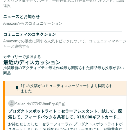
アカウント健全性サポート、一時停止および停止中のアカウント、出品
く
English
違反
始
- JP
め
ニュースとお知らせ
る
Amazonからのコミュニケーション
コミュニティのコネクション
Amazonでの販売に関する人気トピックについて、コミュニティマネージ
ャーと連携する
カテゴリーで参照する
最近のディスカッション
推奨
最新のアクティビティ
最近作成
最も閲覧された商品
最も投票が多い
商品
1件の投稿がコミュニティマネージャーにより固定され
ました
Seller_dpJ77kRWnnEqt
∙
6日前
プロダクトスポットライト：セラーアシスタント。試して、探
索して、フィードバックを共有して、¥15,000ギフトカードを
獲得するチャンス！
お待たせしました！セラーフォーラム プロダクトスポットライトが
スタートしました！🎉 始めたばかりのセラーさまにも、経験豊富な