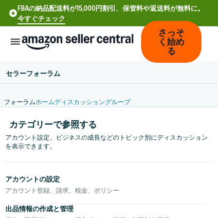
FBAの納品配送料が15,000円割引、保管料や返送料が無料に。
今すぐチェック
さっそ
く始め
る
セラーフォーラム
フォーラム
ホーム
ディスカッション
グループ
中
カテゴリーで参照する
文
アカウント設定、ビジネスの成長などのトピック別にディスカッション
-
を表示できます。
CN
Deutsch
アカウントの設定
- DE
アカウント登録、請求、税金、ポリシー
Español
出品情報の作成と管理
- ES