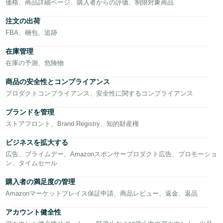
価格、商品詳細ページ、購入者からの評価、制限対象商品
Français
注文の出荷
- FR
FBA、梱包、追跡
在庫管理
Italiano
- IT
在庫の予測、危険物
商品の安全性とコンプライアンス
한
プロダクトコンプライアンス、安全性に関するコンプライアンス
日
국
本
語
어
ブランドを管理
ストアフロント、Brand Registry、知的財産権
-
KR
ロ
ビジネスを拡大する
グ
広告、プライムデー、Amazonスポンサープロダクト広告、プロモーショ
日
イ
ン、タイムセール
ン
本
購入者の満足度の管理
語
Amazonマーケットプレイス保証申請、商品レビュー、返金、返品
-
さ
JP
アカウント健全性
っ
そ