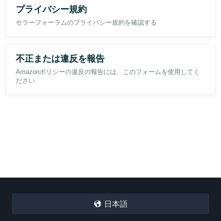
も事前にご連絡も差し上げていました。にもかかわらず、このフィ
プライバシー規約
ードバックは事実と大きく異なる内容を含んでおります。
また、同様の対応をされたセラーの方がいらっしゃれば
セラーフォーラムのプライバシー規約を確認する
情報の共有がしたいです。
そのため、フィードバックマネージャーから削除依頼を提出いたし
ました。ところが、自動的な返信で「削除条件に該当しない」と一
長文、失礼いたしました。
蹴されてしまいました。おそらくシステム上の機械的なチェックの
不正または違反を報告
みで判断されたのだと思います。私のメッセージ履歴や返金記録、
そしてお客様の無返信という事実は一切考慮されていないように感
Amazonポリシーの違反の報告には、このフォームを使用してく
じられ、非常に残念でなりません。
ださい
Amazonのポリシーでは、事実に反する内容や誤解を招くフィード
バックは削除対象となると認識しております。今回のケースは明ら
かにそれに該当するはずです。それなのに、機械的な返答で門前払
いを食らってしまい、どうすればいいのか途方に暮れております。
このフィードバックがそのまま残ってしまうと、当店のODR（注文
不良率） に深刻な悪影響を及ぼし、せっかく築いてきたお客様から
の信頼も損なわれかねません。当店は常に迅速かつ丁寧な対応を心
がけており、今回もお客様にご不便をおかけしないよう、いち早く
返金処理を行いました。それなのに、このような形で評価が下がっ
てしまうのは、誠に心苦しく、納得がいきません。
日本語
何卒、機械的な判定ではなく、実際の取引履歴やメッセージの内容
をご確認いただける方（人工のスタッフの方）に直接ご対応いただ