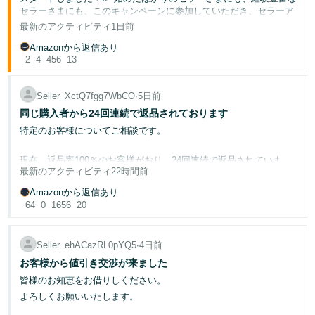
セラーさまにも、このキャンペーンに参加していただき、セラーア
シスタントを試してその体験を共有していただきたいと思います。
最新のアクティビティ
1日前
皆様のフィードバックはツールの改善に役立つだけでなく、他のセ
Amazonから返信あり
ラーさまが新しい発見をする手助けにもなります。
2
4
456
13
セラーアシスタントに聞けることの例：
Seller_XctQ7fgg7WbCO
∙
5日前
「アカウント健全性を確認してください。」
同じ購入者から24回連続で返品されております
[カテゴリー]で販売したいのですが、販売要件と承認手順を
特定のお客様についてご相談です。
教えてください。」
「私の出品を確認して、箇条書きで改善点を教えてくださ
い。」
現在、返品率100％のお客様がおり、24回連続で返品されていま
最新のアクティビティ
22時間前
す。
参加方法：
過去に2回ほどサポートへ相談し、「調査します」と回答をいただ
Amazonから返信あり
きましたが、
64
0
1656
20
セラーアシスタントをすぐに試す
か、セラーセントラルの検
その後、約5か月経過した現在も状況は変わらず、特に対応された
索バーにある✨AIアイコンを選択して見つけてください。
様子もありません。
上記のプロンプトを試してください（自由に探索しても
Seller_ehACazRL0pYQ5
∙
4日前
OK！）。
このお客様はFBAだけでなく自己発送の商品も購入して返品されま
このスレッドに返信して、何を試したか、何がうまくいった
お客様から値引き交渉が来ました
す。
か、何を改善してほしいか共有してください。
皆様のお知恵をお借りしください。
また、まとめ買いではなく、1回購入しては返品という流れを繰り
よろしくお願いいたします。
結果を見せてくれませんか？画像アイコン（📷）を使って、会話の
返されており、
スクリーンショットを返信に添付してください。対応形式：JPGま